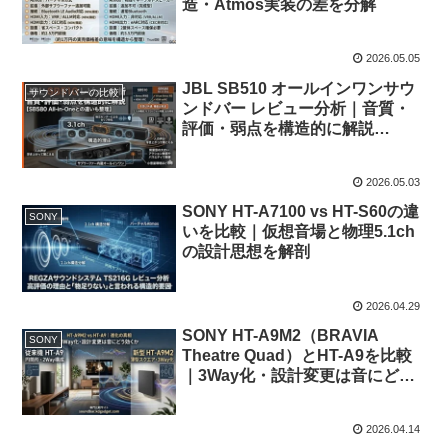
造・Atmos実装の差を分解
2026.05.05
JBL SB510 オールインワンサウ
サウンドバーの比較
ンドバー レビュー分析｜音質・
評価・弱点を構造的に解説
【CINEMA SB580 All-in-Oneと
の違いも整理】
2026.05.03
SONY HT-A7100 vs HT-S60の違
SONY
いを比較｜仮想音場と物理5.1ch
の設計思想を解剖
2026.04.29
SONY HT-A9M2（BRAVIA
SONY
Theatre Quad）とHT-A9を比較
｜3Way化・設計変更は音にどう
効くか
2026.04.14