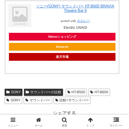
ソニー(SONY) サウンドバー HT-B600 BRAVIA
Theatre Bar 6
posted with
カエレバ
Electric UNAGI
Yahooショッピング
Amazon
楽天市場
SONY
サウンドバーの比較
HT-B500
HT-B600
SONY
サウンドバー
比較+サウンドバー
シェアする
X
Facebook
はてブ
メニュー
ホーム
検索
トップ
サイドバー