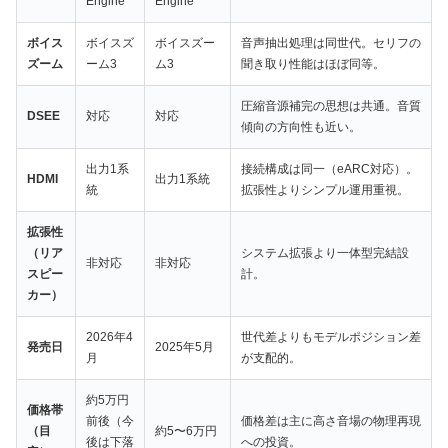
Engine
Engine
ボイス
ボイスズ
ボイスズー
音声抽出処理は同世代。セリフの
ズーム
ーム3
ム3
聞き取り性能はほぼ同等。
圧縮音源補完の思想は共通。音質
DSEE
対応
対応
傾向の方向性も近い。
出力1系
接続構成は同一（eARC対応）。
HDMI
出力1系統
統
拡張性よりシンプル運用重視。
拡張性
（リア
システム拡張より一体型完結設
非対応
非対応
スピー
計。
カー）
2026年4
世代差よりもモデルポジション差
発売日
2025年5月
月
が支配的。
約5万円
価格帯
前後（今
価格差は主に高さ音場の物理再現
（目
約5〜6万円
後は下落
への投資。