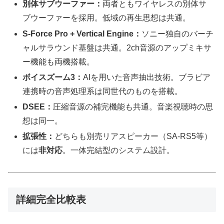
別体サブウーファー：
両者ともワイヤレスの別体サ
ブウーファーを採用。低域の再生思想は共通。
S-Force Pro + Vertical Engine：
ソニー独自のバーチ
ャルサラウンド基盤は共通。2ch音源のアップミキサ
ー機能も両機搭載。
ボイスズーム3：
AIを用いた音声抽出技術。ブラビア
連携時の音声処理系は同世代のものを搭載。
DSEE：
圧縮音源の補完機能も共通。音楽視聴時の思
想は同一。
拡張性：
どちらも別売リアスピーカー（SA-RS5等）
には
非対応
。一体完結型のシステム設計。
詳細完全比較表