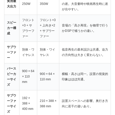
実用最
250W
350W
の差。大音量時や映画再生時に差
大出力
が出やすい。
フロント
フロント×3
スピー
×3 + サ
+ 上向き×2
音場の「高さ再現」を物理で行う
カー構
ブウーフ
+ サブウー
かDSPで補うかの違い。
成
ァー
ファー
サブウ
別体・ワ
別体・ワイ
低音再生の基本設計は共通。迫力
ーファ
イヤレス
ヤレス
の方向性は大きく変わらない。
ー
バース
900 × 64
ピーカ
900 × 64 ×
横幅・高さは同一。設置の視覚的
× 110
ーサイ
110 mm
印象はほぼ共通。
mm
ズ
サブウ
192 ×
ーファ
210 × 388 ×
設置スペースへの影響。奥行き方
388 ×
ーサイ
388 mm
向に若干の違いあり。
400 mm
ズ