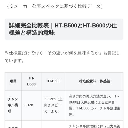
（※メーカー公表スペックに基づく比較データ）
詳細完全比較表｜HT-B500とHT-B600の仕
様差と構造的意味
※仕様差だけでなく「その違いが何を意味するか」も併記し
ています。
HT-
項目
HT-B600
構造的意味・体感差
B500
高さ方向の再現方法の違い。HT-
チャン
3.1.2ch（上
B600は天井反射による立体音
ネル構
3.1ch
向きスピー
響、HT-B500はバーチャル処理主
成
カーあり）
体。
チャンネル数増加に伴う出力余裕