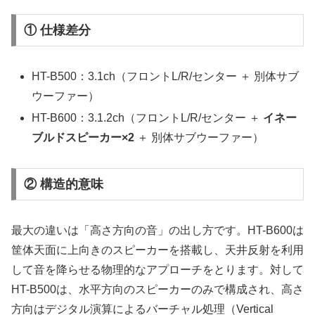
① 仕様差分
HT-B500：3.1ch（フロントL/R/センター ＋ 別体サブ
ウーファー）
HT-B600：3.1.2ch（フロントL/R/センター ＋
イネー
ブルドスピーカー×2
＋ 別体サブウーファー）
② 構造的意味
最大の違いは「高さ方向の音」の出し方です。HT-B600は
筐体天面に上向きのスピーカーを搭載し、天井反射を利用
して音を降らせる物理的なアプローチをとります。対して
HT-B500は、水平方向のスピーカーのみで構成され、高さ
方向はデジタル演算によるバーチャル処理（Vertical