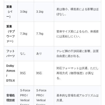
重量
差は微小。構造差による影響はほ
（バ
3.0kg
3.1kg
ぼなし。
ー）
重量
（サブ
筐体サイズ差によるもの。体感差
7.3kg
7.7kg
ウーフ
には直結しにくい。
ァー）
フット
テレビ脚の干渉回避に影響。設置
なし
あり
パーツ
自由度に差が出る。
Dolby
対応フォーマットは共通。ただし
Atmos
対応
対応
再現方式（物理/仮想）が異な
/
る。
DTS:X
S-Force
S-Force
音場処
PRO /
PRO /
基本的な音場生成アルゴリズムは
理技術
Vertical
Vertical
共通。