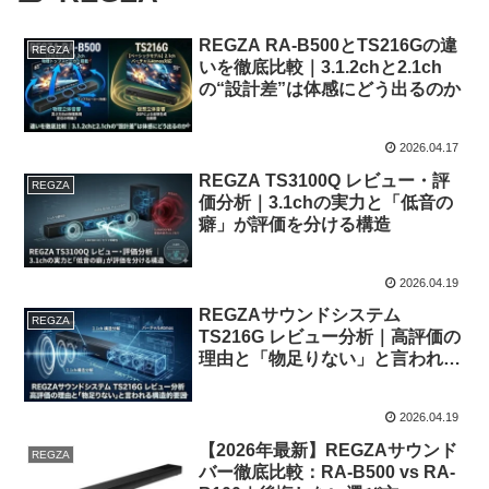
REGZA RA-B500とTS216Gの違
REGZA
いを徹底比較｜3.1.2chと2.1ch
の“設計差”は体感にどう出るのか
2026.04.17
REGZA TS3100Q レビュー・評
REGZA
価分析｜3.1chの実力と「低音の
癖」が評価を分ける構造
2026.04.19
REGZAサウンドシステム
REGZA
TS216G レビュー分析｜高評価の
理由と「物足りない」と言われる
構造的要因
2026.04.19
【2026年最新】REGZAサウンド
REGZA
バー徹底比較：RA-B500 vs RA-