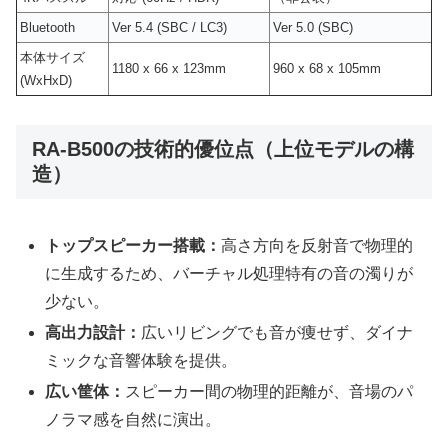
Bluetooth
Ver 5.4 (SBC / LC3)
Ver 5.0 (SBC)
本体サイズ
1180 x 66 x 123mm
960 x 68 x 105mm
(WxHxD)
RA-B500の技術的優位点（上位モデルの構
造）
トップスピーカー搭載：
高さ方向を反射音で物理的
に生成するため、バーチャル処理特有の音の濁りが
少ない。
高出力設計：
広いリビングでも音が痩せず、ダイナ
ミックな音響体験を提供。
広い筐体：
スピーカー間の物理的距離が、音場のパ
ノラマ感を自然に演出。