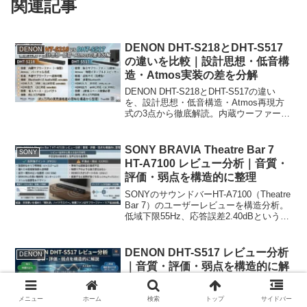
関連記事
DENON DHT-S218とDHT-S517
DENON
の違いを比較｜設計思想・低音構
造・Atmos実装の差を分解
DENON DHT-S218とDHT-S517の違い
を、設計思想・低音構造・Atmos再現方
式の3点から徹底解読。内蔵ウーファー
（S218）と独立サブウーファー（S517）
がもたらす体感差や、物理反射とバーチ
ャルのAtmos実装の差を専門的に分解。
SONY BRAVIA Theatre Bar 7
SONY
仕様の列挙を超えた「構造的意味」を整
HT-A7100 レビュー分析｜音質・
理します。
評価・弱点を構造的に整理
SONYのサウンドバーHT-A7100（Theatre
Bar 7）のユーザーレビューを構造分析。
低域下限55Hz、応答誤差2.40dBという実
測データから見える「セリフの圧倒的明
瞭度」と「単体での重低音の限界」を、
専門メディアの視点で冷徹に解剖しま
DENON DHT-S517 レビュー分析
DENON
す。
｜音質・評価・弱点を構造的に解
説
DENON DHT-S517のユーザー評価を構造
メニュー
ホーム
検索
トップ
サイドバー