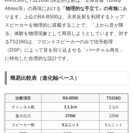
RA-B500とTS216Gの決定的な差は、立体音響（Dolby
Atmos等）の再現における
「物理的な手立て」の有無
にあ
ります。上位のRA-B500は、天井反射を利用するトップ
スピーカーを物理的に搭載することで、「上から音が降
る」体験を物理現象として再現しようとしています。対す
るTS216Gは、フロントスピーカーのみで信号処理
（DSP）によって音を回り込ませる「バーチャル再生」
に特化した合理的な設計です。
簡易比較表（進化軸ベース）
比較項目
RA-B500
TS216G
チャンネル数
3.1.2ch
2.1ch
最大出力
270W
120W
スピーカー数
9ユニット
6ユニット