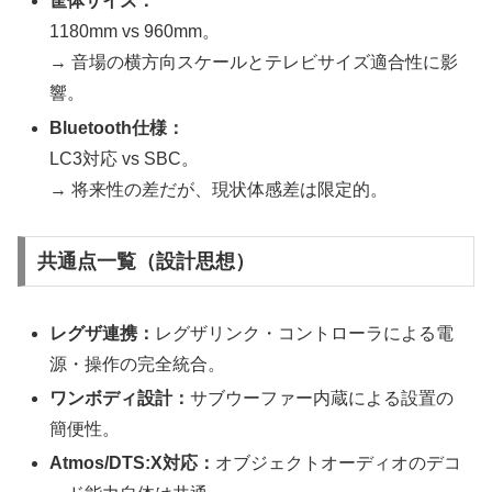
筐体サイズ：
1180mm vs 960mm。
→ 音場の横方向スケールとテレビサイズ適合性に影
響。
Bluetooth仕様：
LC3対応 vs SBC。
→ 将来性の差だが、現状体感差は限定的。
共通点一覧（設計思想）
レグザ連携：
レグザリンク・コントローラによる電
源・操作の完全統合。
ワンボディ設計：
サブウーファー内蔵による設置の
簡便性。
Atmos/DTS:X対応：
オブジェクトオーディオのデコ