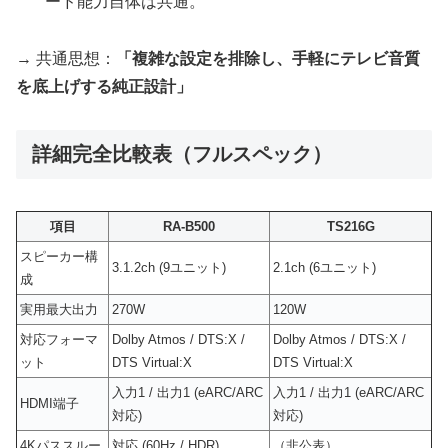
ード能力自体は共通。
→ 共通思想：
「複雑な設定を排除し、手軽にテレビ音質
を底上げする純正設計」
詳細完全比較表（フルスペック）
項目
RA-B500
TS216G
スピーカー構
3.1.2ch (9ユニット)
2.1ch (6ユニット)
成
実用最大出力
270W
120W
対応フォーマ
Dolby Atmos / DTS:X /
Dolby Atmos / DTS:X /
ット
DTS Virtual:X
DTS Virtual:X
入力1 / 出力1 (eARC/ARC
入力1 / 出力1 (eARC/ARC
HDMI端子
対応)
対応)
4Kパススルー
対応 (60Hz / HDR)
（非公表）