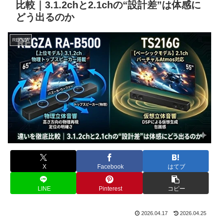
比較｜3.1.2chと2.1chの“設計差”は体感に
どう出るのか
REGZA
X
Facebook
はてブ
LINE
Pinterest
コピー
2026.04.17
2026.04.25