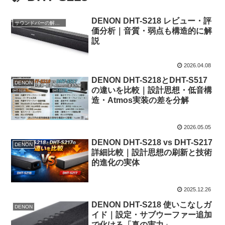
DENON DHT-S218 レビュー・評
サウンドバーの解説とレビュー分析
価分析｜音質・弱点も構造的に解
説
2026.04.08
DENON DHT-S218とDHT-S517
DENON
の違いを比較｜設計思想・低音構
造・Atmos実装の差を分解
2026.05.05
DENON DHT-S218 vs DHT-S217
DENON
詳細比較｜設計思想の刷新と技術
的進化の実体
2025.12.26
DENON DHT-S218 使いこなしガ
DENON
イド｜設定・サブウーファー追加
で化ける「真の実力」