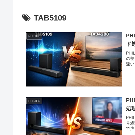
TAB5109
PH
PHILIPS
ド
PH
の差
違い
PH
PHILIPS
処
PH
号処
で声