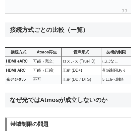
接続方式ごとの比較（一覧）
接続方式
Atmos再生
音声形式
技術的制限
HDMI eARC
可能（完全）
ロスレス (TrueHD)
ほぼなし
HDMI ARC
可能（圧縮）
圧縮 (DD+)
帯域制限あり
光デジタル
不可
圧縮 (DD / DTS)
5.1chへ制限
なぜ光ではAtmosが成立しないのか
帯域制限の問題