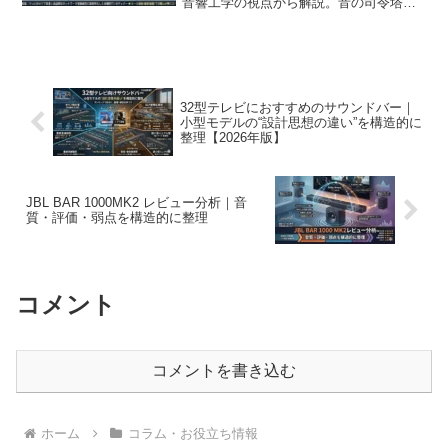
音響工学の視点から解説。音の司令塔で
あるDSPが、チャンネル制御やクロスオ
ーバー、位相・時間軸の補正を行う仕組
み、セリフや低音、Dolby Atmosの立体
音響に与える影響を徹底解説します。
32型テレビにおすすめのサウンドバー｜
小型モデルの“設計思想の違い”を構造的に
整理【2026年版】
JBL BAR 1000MK2 レビュー分析｜音
質・評価・弱点を構造的に整理
コメント
コメントを書き込む
ホーム
コラム・お役立ち情報