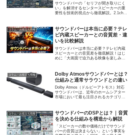
サウンドバーの「セリフが聞き取りにく
い」を解消するセンタースピーカーの重
要性を技術的視点から徹底解説。2.1chと
3.1chの物理的な音源分離の違い、DSPの
音声処理、Atmos環境での役割分担ま
で、スペック数値に騙されない本質的な
サウンドバーは本当に必要？テレ
コラム・お役立ち情報
選び方と0円で改善する裏ワザを伝授しま
ビ内蔵スピーカーとの音質差・違
す。
いを比較解説
サウンドバーは本当に必要？テレビ内蔵
スピーカーとの音質差を徹底解説！はじ
めに「大画面で迫力ある映像を楽しみた
い」と奮発して買った最新の4Kテレビ。
しかし、実際に使ってみると「映像は綺
麗なのに、なんだか音が物足りない…」
Dolby Atmosサウンドバーとは？
コラム・お役立ち情報
「セリフが聞き取りづら...
仕組みと通常サラウンドとの違い
Dolby Atmos（ドルビーアトモス）対応
サウンドバーは、近年のホームシアター
市場において最も注目されるカテゴリー
の一つです。従来のチャンネルベースの
サラウンド方式から脱却し、音を「空間
オブジェクト」として扱うことで、リス
サウンドバーのDSPとは？｜音質
コラム・お役立ち情報
ニングルームに...
を決める仕組みを構造から解説
「スピーカーの数や価格だけでサウンド
バーの音質は決まらない」という事実を