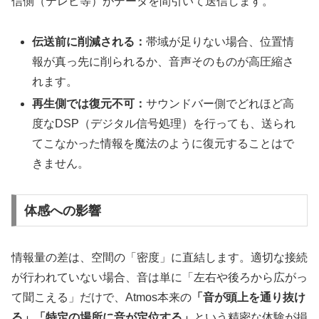
信側（テレビ等）がデータを間引いて送信します。
伝送前に削減される：
帯域が足りない場合、位置情
報が真っ先に削られるか、音声そのものが高圧縮さ
れます。
再生側では復元不可：
サウンドバー側でどれほど高
度なDSP（デジタル信号処理）を行っても、送られ
てこなかった情報を魔法のように復元することはで
きません。
体感への影響
情報量の差は、空間の「密度」に直結します。適切な接続
が行われていない場合、音は単に「左右や後ろから広がっ
て聞こえる」だけで、Atmos本来の
「音が頭上を通り抜け
る」「特定の場所に音が定位する」
という精密な体験が損