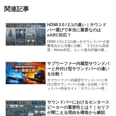
関連記事
HDMI 2.0 / 2.1の違い｜サウンド
コラム・お役立ち情報
バー選びで本当に重要なのは
eARC対応？
HDMI 2.0と2.1の違いをサウンドバーの音
響視点から冷徹に分解。「2.1だから高音
質・Atmos対応」という過大評価の構造
を排し、実効音質を決定づけるeARCの絶
対的な重要性をロジックで解説。カタロ
グの数字に惑わされないための技術分
サブウーファー内蔵型サウンドバ
コラム・お役立ち情報
析。
ーと外付け型サウンドバーの違い
を比較！
サブウーファー内蔵型サウンドバーと外
付け型サウンドバーの違いを比較！サウ
ンドバー特化サイト「サウンドバー情報
局 AtoZ」へようこそ。「テレビの音をも
っと良くしたい」と考えたとき、最初に
ぶつかる大きな壁があります。それが、
サウンドバーにおけるセンタース
コラム・お役立ち情報
「サブウーファー内...
ピーカーの重要性とは？｜セリフ
が聞こえる理由を構造から解説